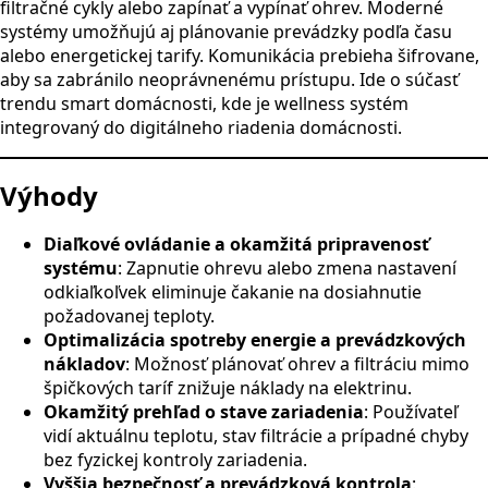
filtračné cykly alebo zapínať a vypínať ohrev. Moderné
systémy umožňujú aj plánovanie prevádzky podľa času
alebo energetickej tarify. Komunikácia prebieha šifrovane,
aby sa zabránilo neoprávnenému prístupu. Ide o súčasť
trendu smart domácnosti, kde je wellness systém
integrovaný do digitálneho riadenia domácnosti.
Výhody
Diaľkové ovládanie a okamžitá pripravenosť
systému
: Zapnutie ohrevu alebo zmena nastavení
odkiaľkoľvek eliminuje čakanie na dosiahnutie
požadovanej teploty.
Optimalizácia spotreby energie a prevádzkových
nákladov
: Možnosť plánovať ohrev a filtráciu mimo
špičkových taríf znižuje náklady na elektrinu.
Okamžitý prehľad o stave zariadenia
: Používateľ
vidí aktuálnu teplotu, stav filtrácie a prípadné chyby
bez fyzickej kontroly zariadenia.
Vyššia bezpečnosť a prevádzková kontrola
: