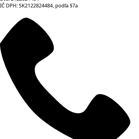
IČ DPH: SK2122824484, podľa §7a