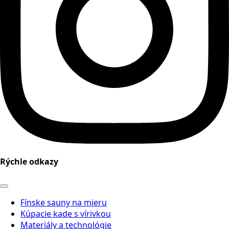
Rýchle odkazy
Fínske sauny na mieru
Kúpacie kade s vírivkou
Materiály a technológie