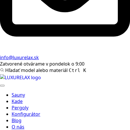
info@luxurelax.sk
Zatvorené
otvárame v pondelok o 9:00
Hľadať model alebo materiál
Ctrl K
Sauny
Kade
Pergoly
Konfigurátor
Blog
O nás