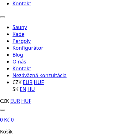
Kontakt
Sauny
Kade
Pergoly
Konfigurátor
Blog
O nás
Kontakt
Nezáväzná konzultácia
CZK
EUR
HUF
SK
EN
HU
CZK
EUR
HUF
0
Kč
0
Košík