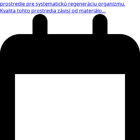
prostredie pre systematickú regeneráciu organizmu.
Kvalita tohto prostredia závisí od materiálo...