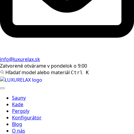
info@luxurelax.sk
Zatvorené
otvárame v pondelok o 9:00
Hľadať model alebo materiál
Ctrl K
Sauny
Kade
Pergoly
Konfigurátor
Blog
O nás