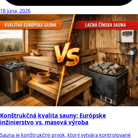
18 júna, 2026
Konštrukčná kvalita sauny: Európske
inžinierstvo vs. masová výroba
Sauna je konštrukčný prvok, ktorý vytvára kontrolované