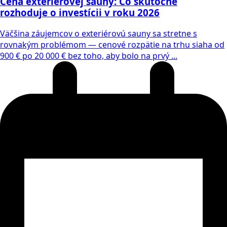
Cena exteriérovej sauny: Čo skutočne
rozhoduje o investícii v roku 2026
Väčšina záujemcov o exteriérovú sauny sa stretne s
rovnakým problémom — cenové rozpätie na trhu siaha od
900 € po 20 000 € bez toho, aby bolo na prvý ...