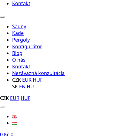
Kontakt
Sauny
Kade
Pergoly
Konfigurátor
Blog
O nás
Kontakt
Nezáväzná konzultácia
CZK
EUR
HUF
SK
EN
HU
CZK
EUR
HUF
0
Kč
0